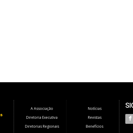
SI
A Associação
Notícias
Diretoria Executiva
Revistas
Diretorias Regionais
Benefícios