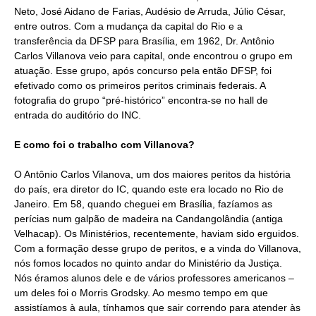
Neto, José Aidano de Farias, Audésio de Arruda, Júlio César,
entre outros. Com a mudança da capital do Rio e a
transferência da DFSP para Brasília, em 1962, Dr. Antônio
Carlos Villanova veio para capital, onde encontrou o grupo em
atuação. Esse grupo, após concurso pela então DFSP, foi
efetivado como os primeiros peritos criminais federais. A
fotografia do grupo “pré-histórico” encontra-se no hall de
entrada do auditório do INC.
E como foi o trabalho com Villanova?
O Antônio Carlos Vilanova, um dos maiores peritos da história
do país, era diretor do IC, quando este era locado no Rio de
Janeiro. Em 58, quando cheguei em Brasília, fazíamos as
perícias num galpão de madeira na Candangolândia (antiga
Velhacap). Os Ministérios, recentemente, haviam sido erguidos.
Com a formação desse grupo de peritos, e a vinda do Villanova,
nós fomos locados no quinto andar do Ministério da Justiça.
Nós éramos alunos dele e de vários professores americanos –
um deles foi o Morris Grodsky. Ao mesmo tempo em que
assistíamos à aula, tínhamos que sair correndo para atender às