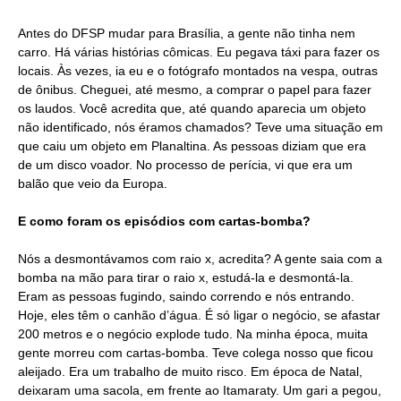
Antes do DFSP mudar para Brasília, a gente não tinha nem
carro. Há várias histórias cômicas. Eu pegava táxi para fazer os
locais. Às vezes, ia eu e o fotógrafo montados na vespa, outras
de ônibus. Cheguei, até mesmo, a comprar o papel para fazer
os laudos. Você acredita que, até quando aparecia um objeto
não identificado, nós éramos chamados? Teve uma situação em
que caiu um objeto em Planaltina. As pessoas diziam que era
de um disco voador. No processo de perícia, vi que era um
balão que veio da Europa.
E como foram os episódios com cartas-bomba?
Nós a desmontávamos com raio x, acredita? A gente saia com a
bomba na mão para tirar o raio x, estudá-la e desmontá-la.
Eram as pessoas fugindo, saindo correndo e nós entrando.
Hoje, eles têm o canhão d’água. É só ligar o negócio, se afastar
200 metros e o negócio explode tudo. Na minha época, muita
gente morreu com cartas-bomba. Teve colega nosso que ficou
aleijado. Era um trabalho de muito risco. Em época de Natal,
deixaram uma sacola, em frente ao Itamaraty. Um gari a pegou,