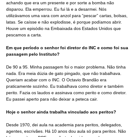
achando que era um presente e por sorte a bomba não
disparou. Ela emperrou. Eu fui lá e a desarmei. Nós
utilizávamos uma vara com anzol para “pescar” cartas, bolsas,
latas. Se caísse e não explodisse, é porque podíamos abrir.
Houve um episódio na Embaixada dos Estados Unidos que
pescamos a carta.
Em que período o senhor foi diretor do INC e como foi sua
passagem pelo Instituto?
De 90 a 95. Minha passagem foi o maior problema. Não tinha
nada. Era meia dúzia de gato pingado, que não trabalhava.
Queriam acabar com o INC. O Octavio Brandão era
praticamente sozinho. Eu trabalhava como diretor e também
perito. Fazia os laudos e assinava como perito e como diretor.
Eu passei aperto para não deixar a peteca cair.
Hoje o senhor ainda trabalha vinculado aos peritos?
Desde 1970, dei aula na academia para peritos, delegados,
agentes, escrivães. Há 10 anos dou aula só para peritos. Não