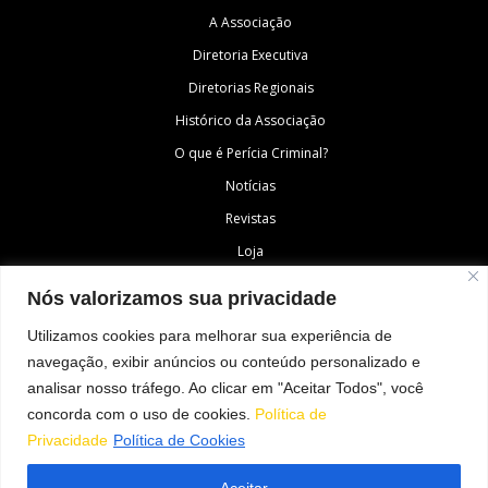
A Associação
Diretoria Executiva
Diretorias Regionais
Histórico da Associação
O que é Perícia Criminal?
Notícias
Revistas
Loja
Fale Conosco
Nós valorizamos sua privacidade
Área do Associado
Utilizamos cookies para melhorar sua experiência de
navegação, exibir anúncios ou conteúdo personalizado e
SIGA-NOS
analisar nosso tráfego. Ao clicar em "Aceitar Todos", você
concorda com o uso de cookies.
Política de
Privacidade
Política de Cookies
Aceitar