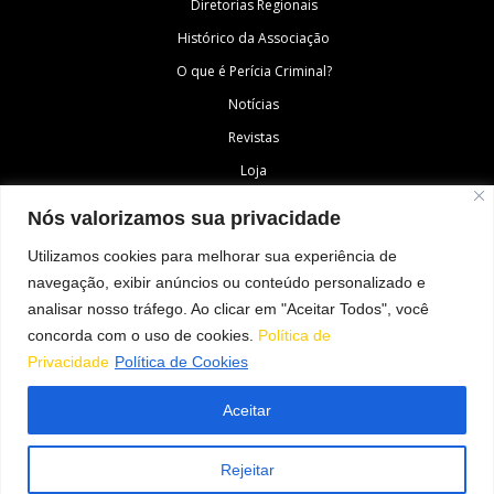
Diretorias Regionais
Histórico da Associação
O que é Perícia Criminal?
Notícias
Revistas
Loja
Fale Conosco
Nós valorizamos sua privacidade
Área do Associado
Utilizamos cookies para melhorar sua experiência de
navegação, exibir anúncios ou conteúdo personalizado e
SIGA-NOS
analisar nosso tráfego. Ao clicar em "Aceitar Todos", você
concorda com o uso de cookies.
Política de
Privacidade
Política de Cookies
Aceitar
© Todos os direitos reservados à Associação Nacional dos Peritos Criminais
Federais
Rejeitar