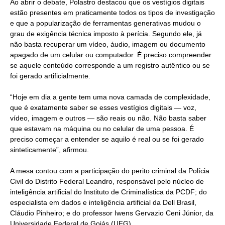
Ao abrir o debate, Polastro destacou que os vestígios digitais
estão presentes em praticamente todos os tipos de investigação
e que a popularização de ferramentas generativas mudou o
grau de exigência técnica imposto à perícia. Segundo ele, já
não basta recuperar um vídeo, áudio, imagem ou documento
apagado de um celular ou computador. É preciso compreender
se aquele conteúdo corresponde a um registro autêntico ou se
foi gerado artificialmente.
“Hoje em dia a gente tem uma nova camada de complexidade,
que é exatamente saber se esses vestígios digitais — voz,
vídeo, imagem e outros — são reais ou não. Não basta saber
que estavam na máquina ou no celular de uma pessoa. É
preciso começar a entender se aquilo é real ou se foi gerado
sinteticamente”, afirmou.
A mesa contou com a participação do perito criminal da Polícia
Civil do Distrito Federal Leandro, responsável pelo núcleo de
inteligência artificial do Instituto de Criminalística da PCDF; do
especialista em dados e inteligência artificial da Dell Brasil,
Cláudio Pinheiro; e do professor Iwens Gervazio Ceni Júnior, da
Universidade Federal de Goiás (UFG).