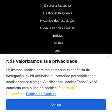
Diretoria Executiva
Diretorias Regionais
Histórico da Associação
O que é Perícia Criminal?
Notícias
Revistas
Loja
Fale Conosco
Nós valorizamos sua privacidade
Área do Associado
Utilizamos cookies para melhorar sua experiência de
navegação, exibir anúncios ou conteúdo personalizado e
analisar nosso tráfego. Ao clicar em "Aceitar Todos", você
SIGA-NOS
concorda com o uso de cookies.
Política de
Privacidade
Política de Cookies
Aceitar
© Todos os direitos reservados à Associação Nacional dos Peritos Criminais