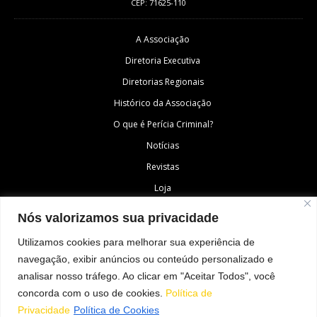
CEP: 71625-110
A Associação
Diretoria Executiva
Diretorias Regionais
Histórico da Associação
O que é Perícia Criminal?
Notícias
Revistas
Loja
Fale Conosco
Nós valorizamos sua privacidade
Área do Associado
Utilizamos cookies para melhorar sua experiência de
navegação, exibir anúncios ou conteúdo personalizado e
analisar nosso tráfego. Ao clicar em "Aceitar Todos", você
SIGA-NOS
concorda com o uso de cookies.
Política de
Privacidade
Política de Cookies