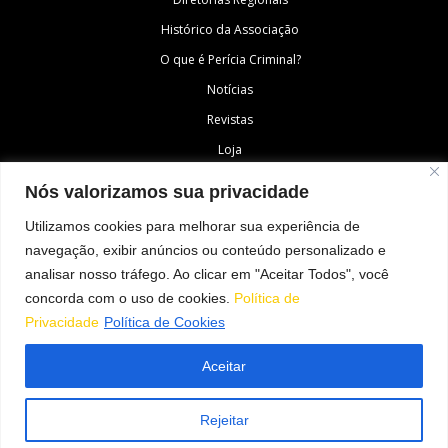
Histórico da Associação
O que é Perícia Criminal?
Notícias
Revistas
Loja
Fale Conosco
Nós valorizamos sua privacidade
Área do Associado
Utilizamos cookies para melhorar sua experiência de
navegação, exibir anúncios ou conteúdo personalizado e
analisar nosso tráfego. Ao clicar em "Aceitar Todos", você
SIGA-NOS
concorda com o uso de cookies.
Política de
Privacidade
Política de Cookies
Aceitar
© Todos os direitos reservados à Associação Nacional dos Peritos Criminais
Federais
Rejeitar