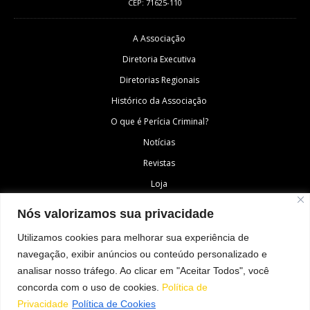
CEP: 71625-110
A Associação
Diretoria Executiva
Diretorias Regionais
Histórico da Associação
O que é Perícia Criminal?
Notícias
Revistas
Loja
Fale Conosco
Nós valorizamos sua privacidade
Área do Associado
Utilizamos cookies para melhorar sua experiência de
navegação, exibir anúncios ou conteúdo personalizado e
SIGA-NOS
analisar nosso tráfego. Ao clicar em "Aceitar Todos", você
concorda com o uso de cookies.
Política de
Privacidade
Política de Cookies