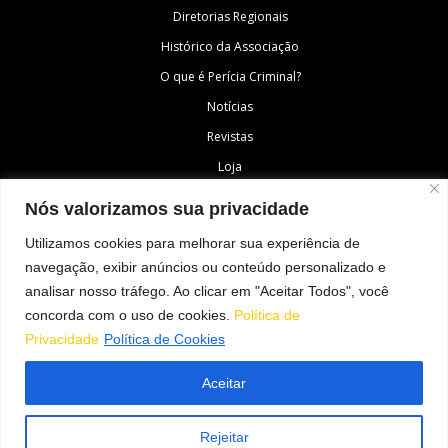
Diretorias Regionais
Histórico da Associação
O que é Perícia Criminal?
Notícias
Revistas
Loja
Fale Conosco
Nós valorizamos sua privacidade
Área do Associado
Utilizamos cookies para melhorar sua experiência de
navegação, exibir anúncios ou conteúdo personalizado e
analisar nosso tráfego. Ao clicar em "Aceitar Todos", você
SIGA-NOS
concorda com o uso de cookies.
Política de
Privacidade
Política de Cookies
Aceitar
© Todos os direitos reservados à Associação Nacional dos Peritos Criminais
Federais
Rejeitar